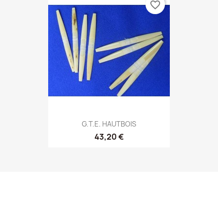
favorite_border
G.T.E. HAUTBOIS
43,20 €