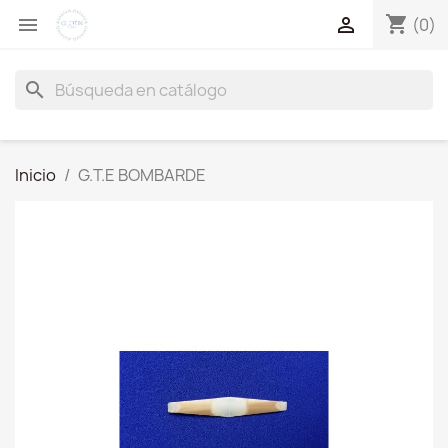
shopping_cart


(0)
search
Inicio
G.T.E BOMBARDE