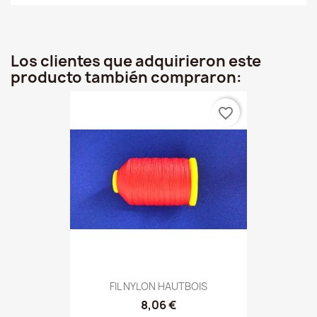
Los clientes que adquirieron este
producto también compraron:
favorite_border
FIL NYLON HAUTBOIS
8,06 €