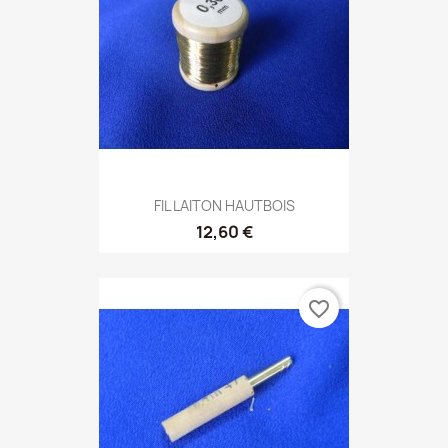
FIL LAITON HAUTBOIS
12,60 €
favorite_border