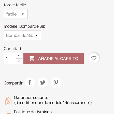
force: facile
modele: Bombarde Sib
Cantidad

favorite_border
AÑADIR AL CARRITO
Compartir
Garanties sécurité
(à modifier dans le module "Réassurance")
Politique de livraison