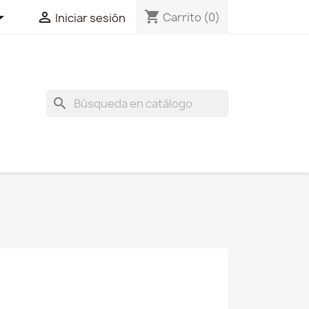
shopping_cart


Carrito
(0)
Iniciar sesión
search