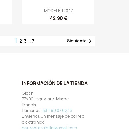
Vista rápida

MODELE 120 17
42,90 €
1

Siguiente
2
3
…
7
INFORMACIÓN DE LA TIENDA
Glotin
77400 Lagny-sur-Marne
Francia
Llámenos:
33 1 60 07 62 13
Envíenos un mensaje de correo
electrónico:
neuranterglotin@gmail.com