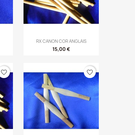
Vista rápida

RX CANON COR ANGLAIS
15,00 €
favorite_border
favorite_border