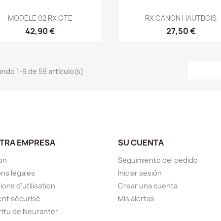
Vista rápida
Vista rápida


MODELE 02 RX GTE
RX CANON HAUTBOIS
42,90 €
27,50 €
ndo 1-9 de 59 artículo(s)
TRA EMPRESA
SU CUENTA
son
Seguimiento del pedido
ns légales
Iniciar sesión
ions d'utilisation
Crear una cuenta
nt sécurisé
Mis alertas
iritu de Neuranter