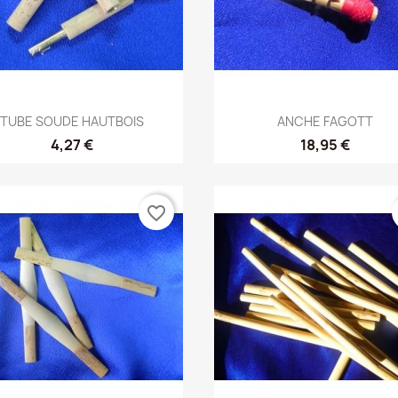
Vista rápida
Vista rápida


TUBE SOUDE HAUTBOIS
ANCHE FAGOTT
4,27 €
18,95 €
favorite_border