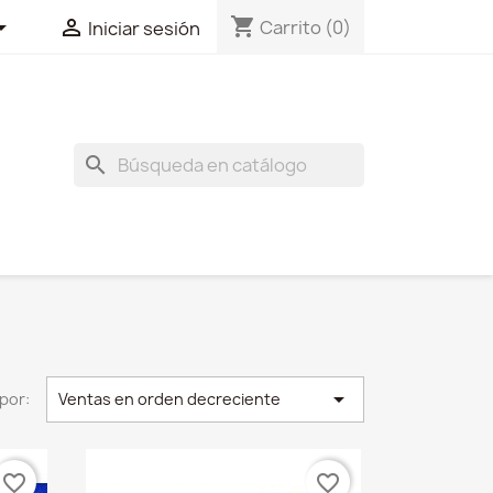
shopping_cart


Carrito
(0)
Iniciar sesión
search

por:
Ventas en orden decreciente
favorite_border
favorite_border