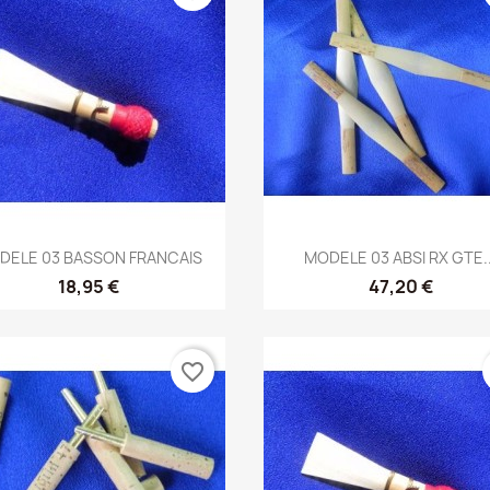
Vista rápida
Vista rápida


DELE 03 BASSON FRANCAIS
MODELE 03 ABSI RX GTE..
18,95 €
47,20 €
favorite_border