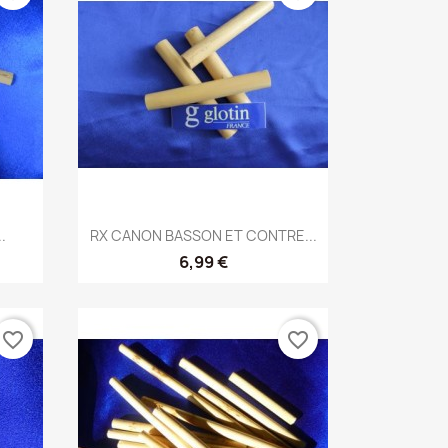
Vista rápida

.
RX CANON BASSON ET CONTRE...
6,99 €
favorite_border
favorite_border