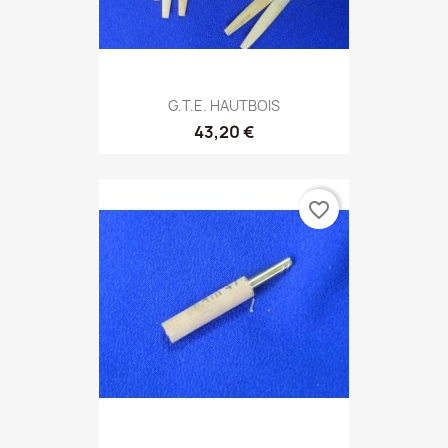
G.T.E. HAUTBOIS
43,20 €
favorite_border