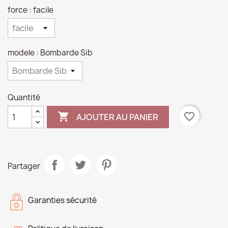
force : facile
modele : Bombarde Sib
Quantité

favorite_border
AJOUTER AU PANIER
Partager
Garanties sécurité