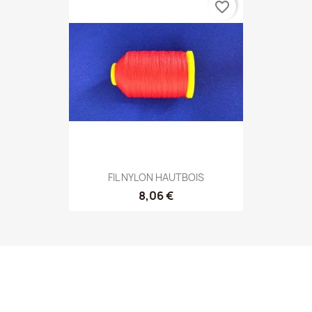
favorite_border
FIL NYLON HAUTBOIS
8,06 €