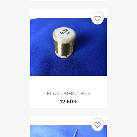
favorite_border
FIL LAITON HAUTBOIS
12,60 €
favorite_border