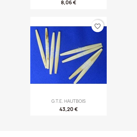
8,06 €
favorite_border
G.T.E. HAUTBOIS
43,20 €