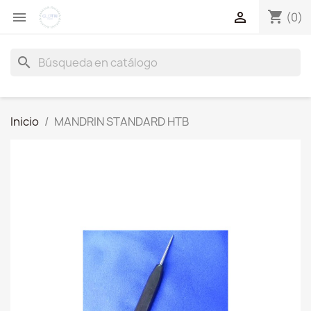
shopping_cart


(0)
search
Inicio
MANDRIN STANDARD HTB