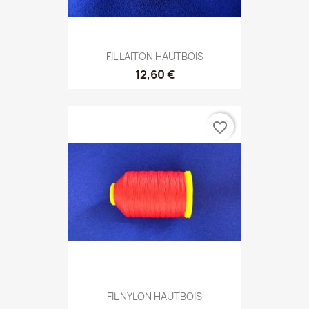
FIL LAITON HAUTBOIS
12,60 €
favorite_border
FIL NYLON HAUTBOIS