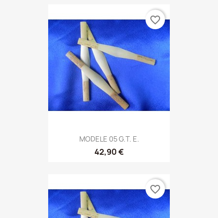
favorite_border
MODELE 05 G.T. E.
42,90 €
favorite_border