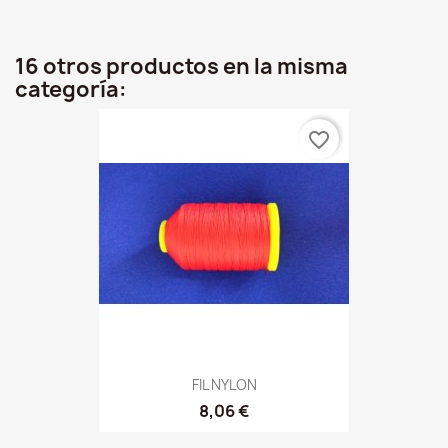
16 otros productos en la misma
categoría:
favorite_border
FIL NYLON
8,06 €