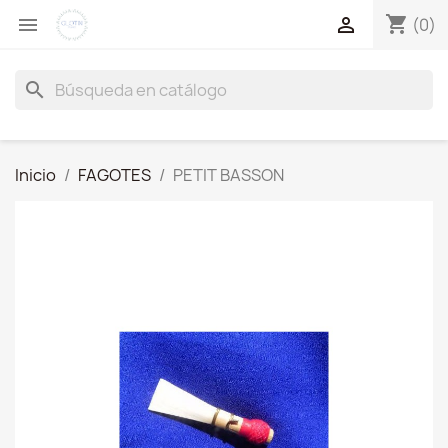
shopping_cart


(0)
search
Inicio
FAGOTES
PETIT BASSON