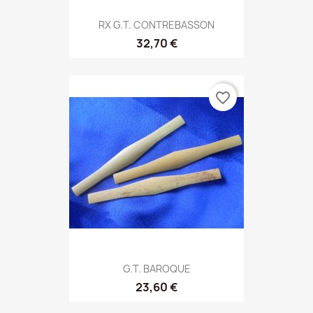
RX G.T. CONTREBASSON
32,70 €
favorite_border
G.T. BAROQUE
23,60 €