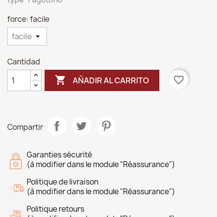
force: facile
Cantidad

favorite_border
AÑADIR AL CARRITO
Compartir
Garanties sécurité
(à modifier dans le module "Réassurance")
Politique de livraison
(à modifier dans le module "Réassurance")
Politique retours