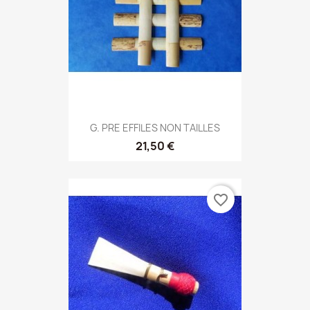
G. PRE EFFILES NON TAILLES
21,50 €
favorite_border