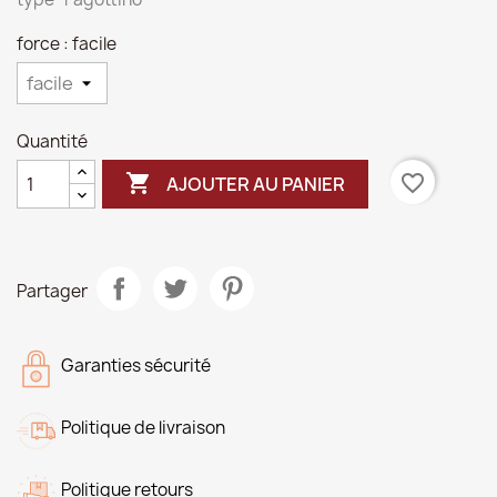
force : facile
Quantité

favorite_border
AJOUTER AU PANIER
Partager
Garanties sécurité
Politique de livraison
Politique retours