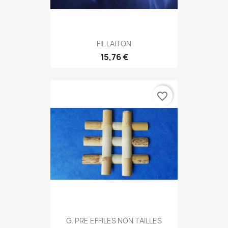
FIL LAITON
15,76 €
favorite_border
G. PRE EFFILES NON TAILLES