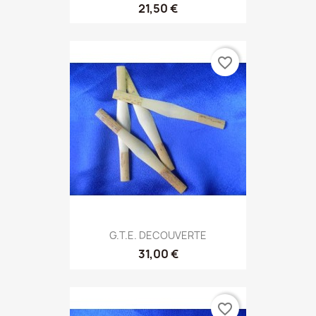
21,50 €
favorite_border
G.T.E. DECOUVERTE
31,00 €
favorite_border