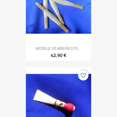
MODELE 03 ABSI RX GTE...
42,90 €
favorite_border