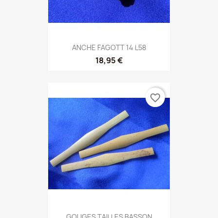
ANCHE FAGOTT 14 L58
18,95 €
favorite_border
GOUGES TAILLES BASSON