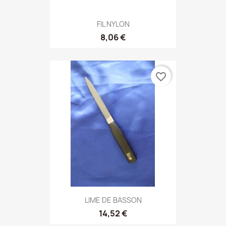
FIL NYLON
8,06 €
favorite_border
LIME DE BASSON
14,52 €