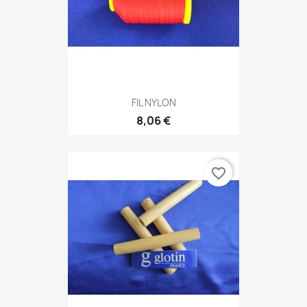
FIL NYLON
8,06 €
favorite_border