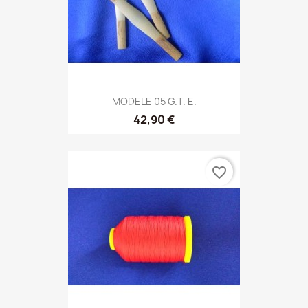
MODELE 05 G.T. E.
42,90 €
favorite_border