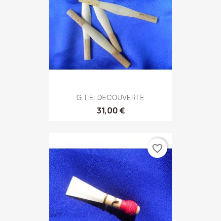
G.T.E. DECOUVERTE
31,00 €
favorite_border