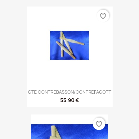
favorite_border
GTE CONTREBASSON/CONTREFAGOTT
55,90 €
favorite_border