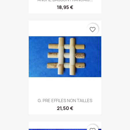
18,95 €
favorite_border
G. PRE EFFILES NON TAILLES
21,50 €