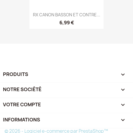
RX CANON BASSON ET CONTRE...
6,99 €
PRODUITS

NOTRE SOCIÉTÉ

VOTRE COMPTE

INFORMATIONS
keyboard_arrow_down
© 2026 - Logiciel e-commerce par PrestaShop™