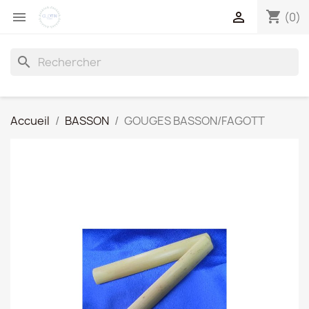
shopping_cart


(0)
search
Accueil
BASSON
GOUGES BASSON/FAGOTT