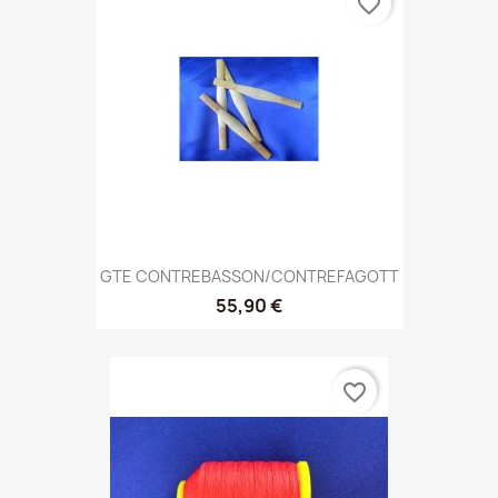
favorite_border
GTE CONTREBASSON/CONTREFAGOTT
55,90 €
favorite_border