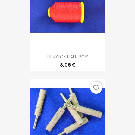
FIL NYLON HAUTBOIS
8,06 €
favorite_border