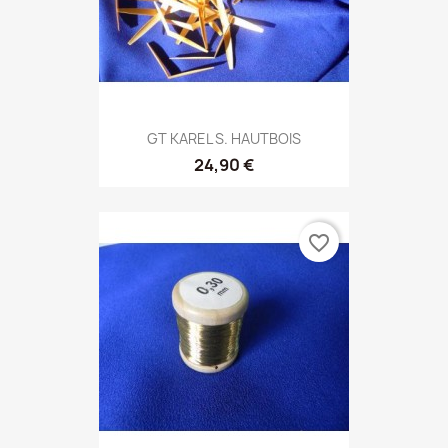
GT KAREL S. HAUTBOIS
24,90 €
favorite_border