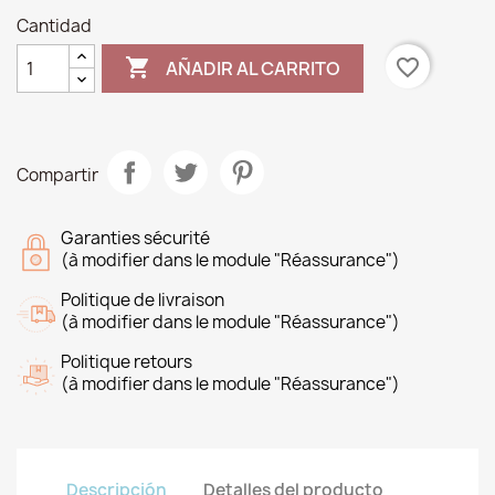
Cantidad

favorite_border
AÑADIR AL CARRITO
Compartir
Garanties sécurité
(à modifier dans le module "Réassurance")
Politique de livraison
(à modifier dans le module "Réassurance")
Politique retours
(à modifier dans le module "Réassurance")
Descripción
Detalles del producto