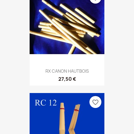
RX CANON HAUTBOIS
27,50 €
favorite_border