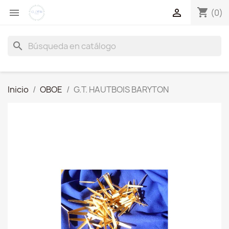
shopping_cart


(0)
search
Inicio
OBOE
G.T. HAUTBOIS BARYTON