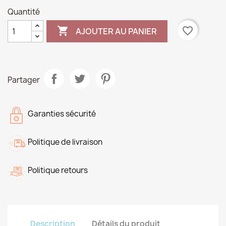
Quantité

favorite_border
AJOUTER AU PANIER
Partager
Garanties sécurité
Politique de livraison
Politique retours
Description
Détails du produit