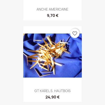
ANCHE AMERICAINE
9,70 €
favorite_border
GT KAREL S. HAUTBOIS
24,90 €