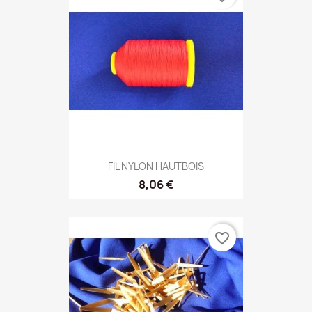
FIL NYLON HAUTBOIS
8,06 €
favorite_border