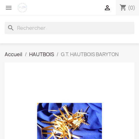
shopping_cart


(0)
search
Accueil
HAUTBOIS
G.T. HAUTBOIS BARYTON