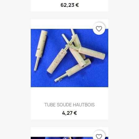
62,23 €
favorite_border
TUBE SOUDE HAUTBOIS
4,27 €
favorite_border