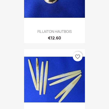
FIL LAITON HAUTBOIS
€12.60
favorite_border