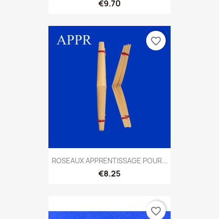
€9.70
favorite_border
ROSEAUX APPRENTISSAGE POUR...
€8.25
favorite_border