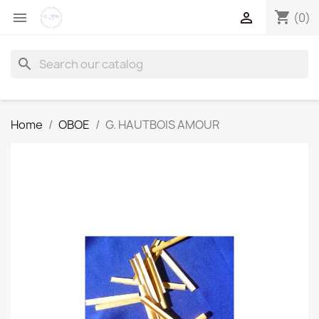
shopping_cart


(0)
search
Home
OBOE
G. HAUTBOIS AMOUR