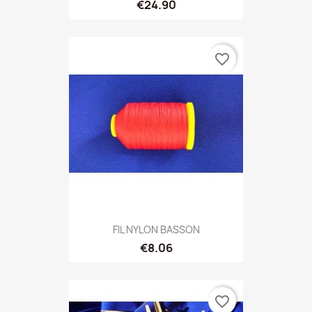
€24.90
favorite_border
FIL NYLON BASSON
€8.06
favorite_border