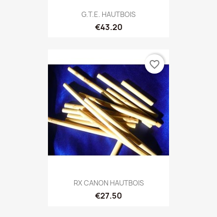
G.T.E. HAUTBOIS
€43.20
favorite_border
RX CANON HAUTBOIS
€27.50