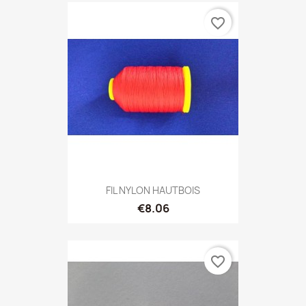
favorite_border
FIL NYLON HAUTBOIS
€8.06
favorite_border