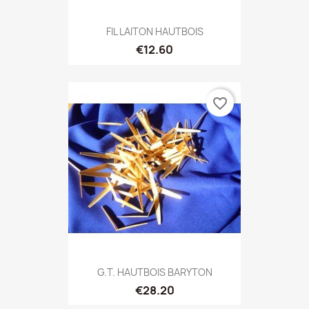
FIL LAITON HAUTBOIS
€12.60
favorite_border
G.T. HAUTBOIS BARYTON
€28.20