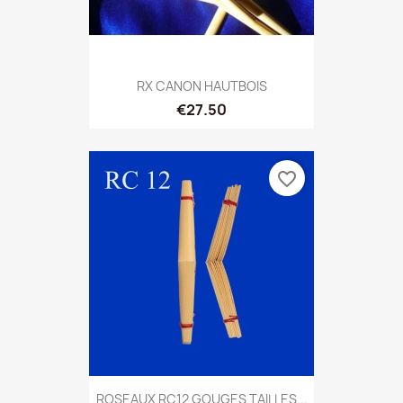
RX CANON HAUTBOIS
€27.50
favorite_border
ROSEAUX RC12 GOUGES TAILLES...