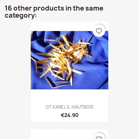
16 other products in the same
category:
favorite_border
GT KAREL S. HAUTBOIS
€24.90