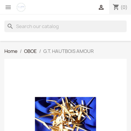
shopping_cart


(0)
search
Home
OBOE
G.T. HAUTBOIS AMOUR