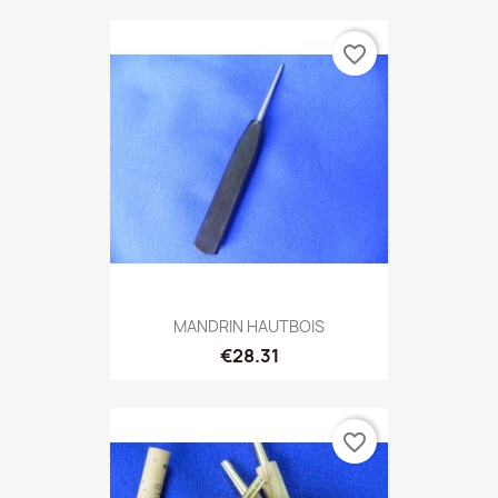
favorite_border
MANDRIN HAUTBOIS
€28.31
favorite_border