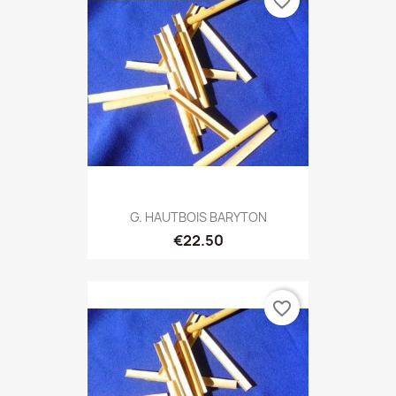
favorite_border
G. HAUTBOIS BARYTON
€22.50
favorite_border