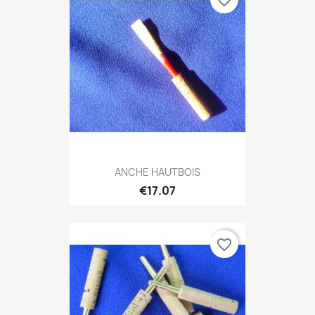
ANCHE HAUTBOIS
€17.07
favorite_border