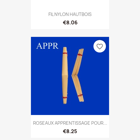
FIL NYLON HAUTBOIS
€8.06
favorite_border
ROSEAUX APPRENTISSAGE POUR...
€8.25