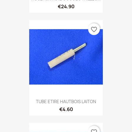
€24.90
favorite_border
TUBE ETIRE HAUTBOIS LAITON
€4.60
favorite_border