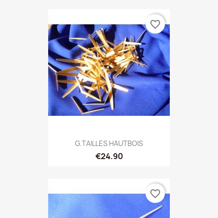
favorite_border
G.TAILLES HAUTBOIS
€24.90
favorite_border