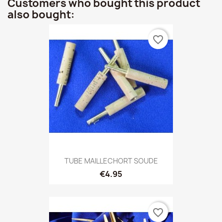
Customers who bought this product
also bought:
favorite_border
TUBE MAILLECHORT SOUDE
€4.95
favorite_border