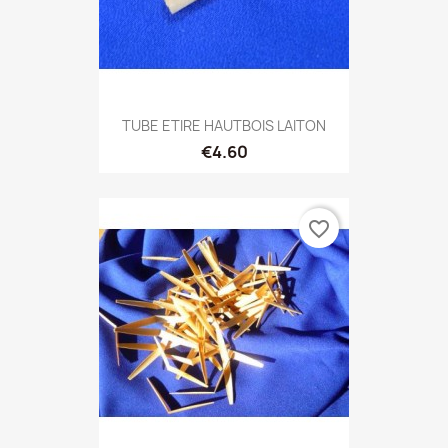
TUBE ETIRE HAUTBOIS LAITON
€4.60
favorite_border