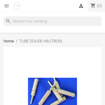
shopping_cart


(0)
search
Home
TUBE SOUDE HAUTBOIS