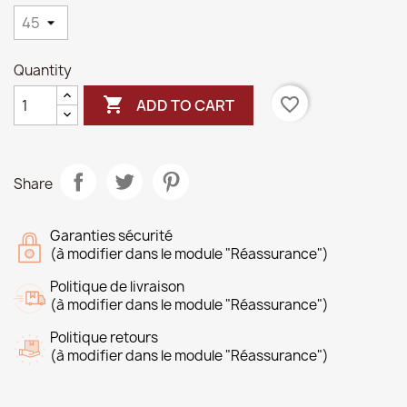
Quantity

favorite_border
ADD TO CART
Share
Garanties sécurité
(à modifier dans le module "Réassurance")
Politique de livraison
(à modifier dans le module "Réassurance")
Politique retours
(à modifier dans le module "Réassurance")