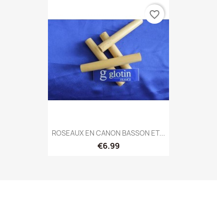
favorite_border
ROSEAUX EN CANON BASSON ET...
€6.99