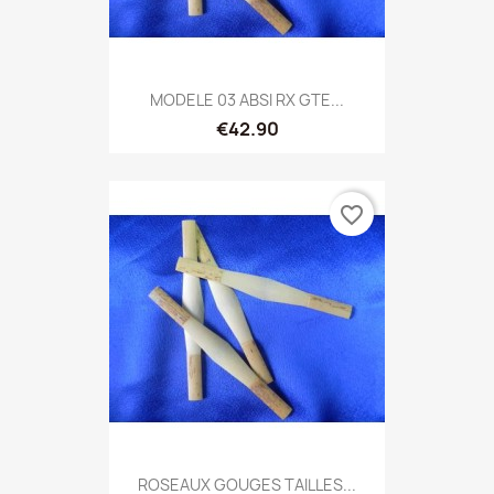
MODELE 03 ABSI RX GTE...
€42.90
favorite_border
ROSEAUX GOUGES TAILLES...