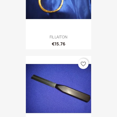
FIL LAITON
€15.76
favorite_border