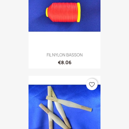
FIL NYLON BASSON
€8.06
favorite_border