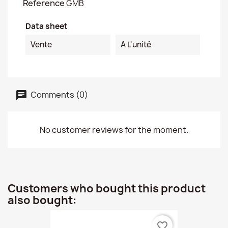
Reference
GMB
Data sheet
Vente
A L'unité
Comments (0)
No customer reviews for the moment.
Customers who bought this product
also bought:
favorite_border