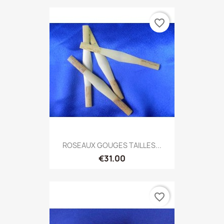
favorite_border
ROSEAUX GOUGES TAILLES...
€31.00
favorite_border