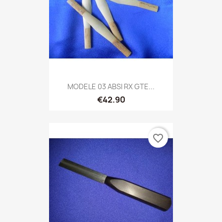
MODELE 03 ABSI RX GTE...
€42.90
favorite_border