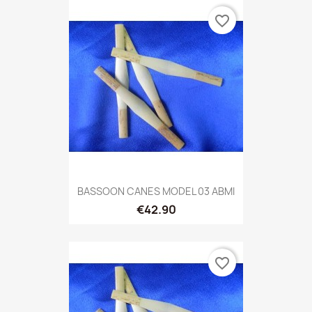
favorite_border
BASSOON CANES MODEL 03 ABMI
€42.90
favorite_border