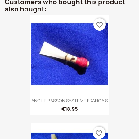
Customers who bought this product
also bought:
favorite_border
ANCHE BASSON SYSTEME FRANCAIS
€18.95
favorite_border