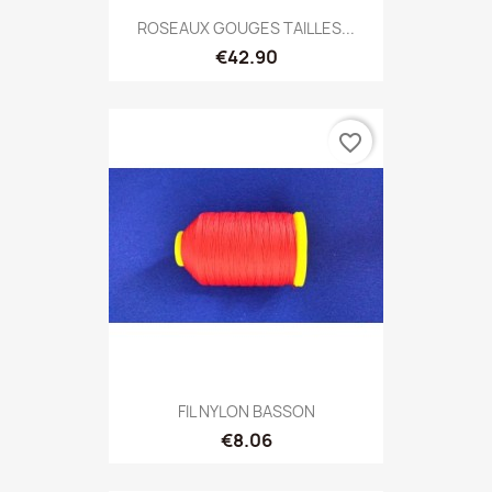
ROSEAUX GOUGES TAILLES...
€42.90
favorite_border
FIL NYLON BASSON
€8.06