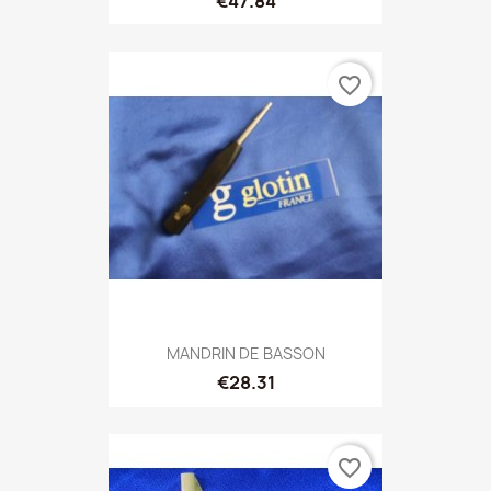
€47.84
favorite_border
MANDRIN DE BASSON
€28.31
favorite_border