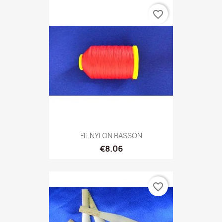
favorite_border
FIL NYLON BASSON
€8.06
favorite_border