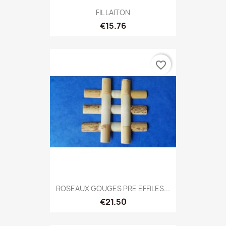
FIL LAITON
€15.76
favorite_border
ROSEAUX GOUGES PRE EFFILES...
€21.50