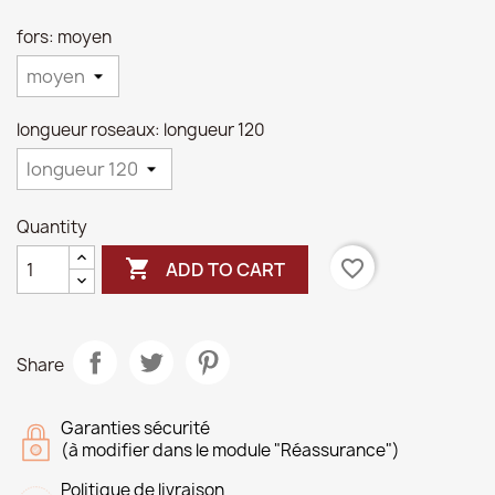
fors: moyen
longueur roseaux: longueur 120
Quantity

favorite_border
ADD TO CART
Share
Garanties sécurité
(à modifier dans le module "Réassurance")
Politique de livraison