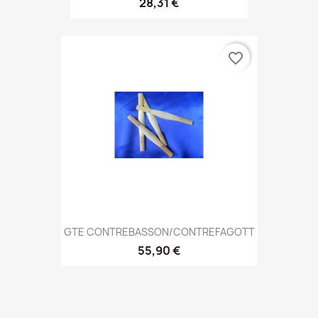
28,31 €
favorite_border
GTE CONTREBASSON/CONTREFAGOTT
55,90 €