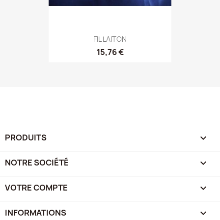
FIL LAITON
15,76 €
PRODUITS

NOTRE SOCIÉTÉ

VOTRE COMPTE

INFORMATIONS
keyboard_arrow_down