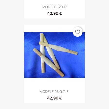
MODELE 120 17
42,90 €
favorite_border
MODELE 05 G.T. E.
42,90 €