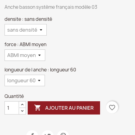
Anche basson système français modèle 03
densite : sans densité
force : ABMI moyen
longueur de l anche : longueur 60
Quantité

favorite_border
AJOUTER AU PANIER