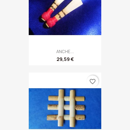
ANCHE...
29,59 €
favorite_border