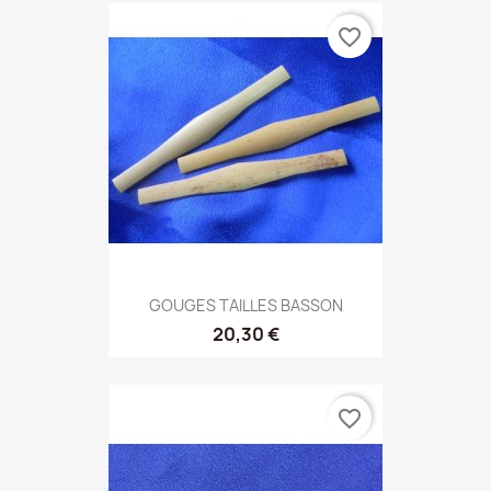
favorite_border
GOUGES TAILLES BASSON
20,30 €
favorite_border