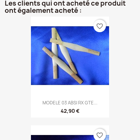
Les clients qui ont acheté ce produit
ont également acheté :
favorite_border
MODELE 03 ABSI RX GTE...
42,90 €
favorite_border