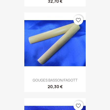
32,70 €
favorite_border
GOUGES BASSON/FAGOTT
20,30 €
favorite_border