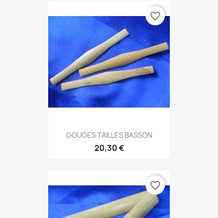
favorite_border
GOUGES TAILLES BASSON
20,30 €
favorite_border