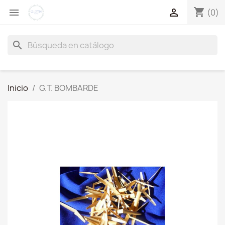
shopping_cart


(0)
search
Inicio
G.T. BOMBARDE