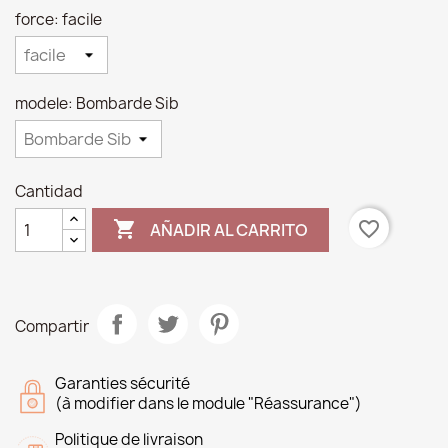
force: facile
modele: Bombarde Sib
Cantidad

favorite_border
AÑADIR AL CARRITO
Compartir
Garanties sécurité
(à modifier dans le module "Réassurance")
Politique de livraison