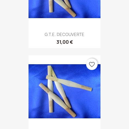
G.T.E. DECOUVERTE
31,00 €
favorite_border