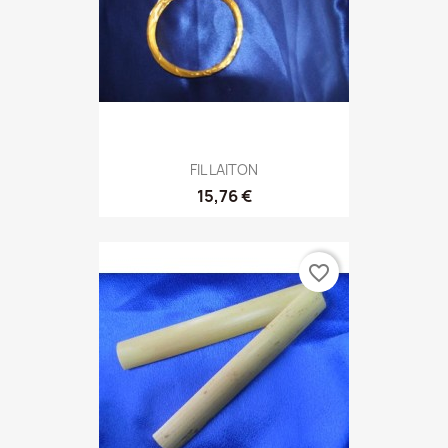
FIL LAITON
15,76 €
favorite_border