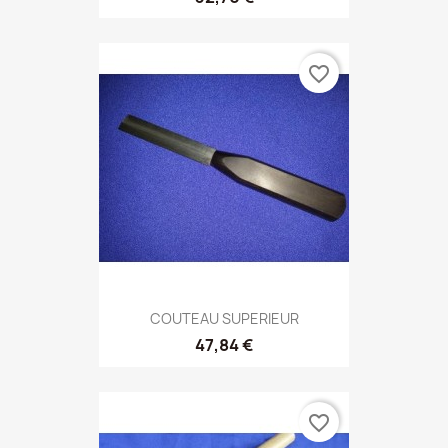
favorite_border
COUTEAU SUPERIEUR
47,84 €
favorite_border