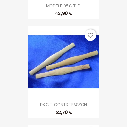
MODELE 05 G.T. E.
42,90 €
favorite_border
RX G.T. CONTREBASSON
32,70 €