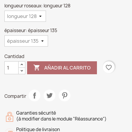
longueur roseaux: longueur 128
épaisseur: épaisseur 135
Cantidad

favorite_border
AÑADIR AL CARRITO
Compartir
Garanties sécurité
(à modifier dans le module "Réassurance")
Politique de livraison