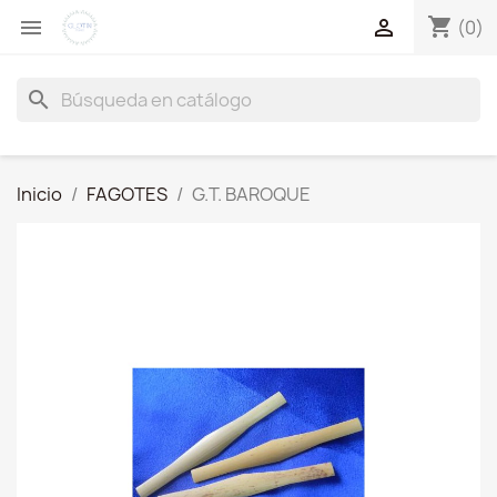
shopping_cart


(0)
search
Inicio
FAGOTES
G.T. BAROQUE