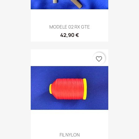
MODELE 02 RX GTE
42,90 €
favorite_border
FIL NYLON