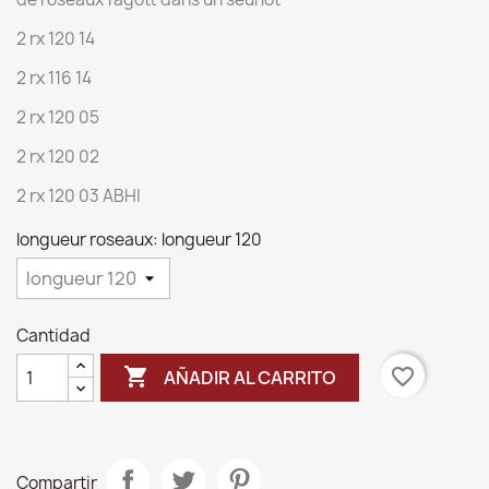
2 rx 120 14
2 rx 116 14
2 rx 120 05
2 rx 120 02
2 rx 120 03 ABHI
longueur roseaux: longueur 120
Cantidad

favorite_border
AÑADIR AL CARRITO
Compartir