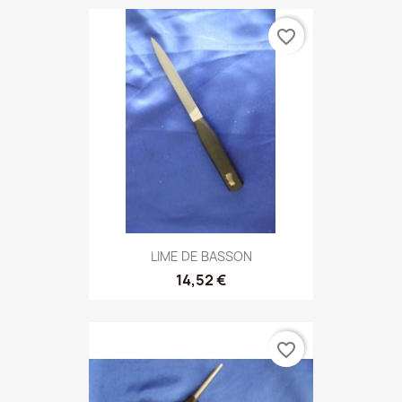
favorite_border
LIME DE BASSON
14,52 €
favorite_border