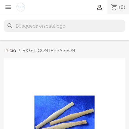
shopping_cart


(0)
search
Inicio
RX G.T. CONTREBASSON