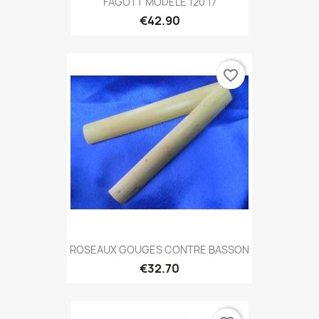
FAGOTT MODELE 120 17
€42.90
favorite_border
ROSEAUX GOUGES CONTRE BASSON
€32.70