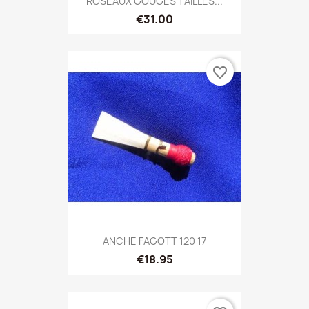
ROSEAUX GOUGES TAILLES...
€31.00
favorite_border
ANCHE FAGOTT 120 17
€18.95