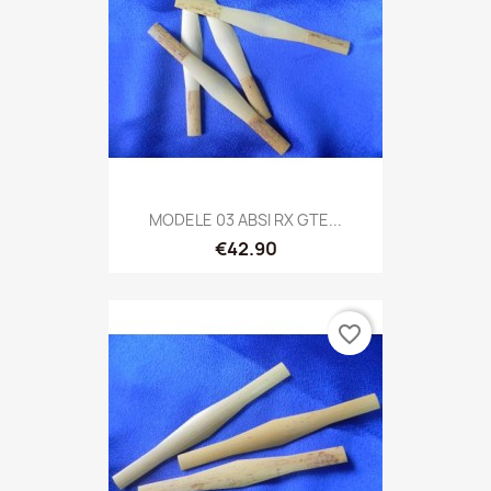
MODELE 03 ABSI RX GTE...
€42.90
favorite_border