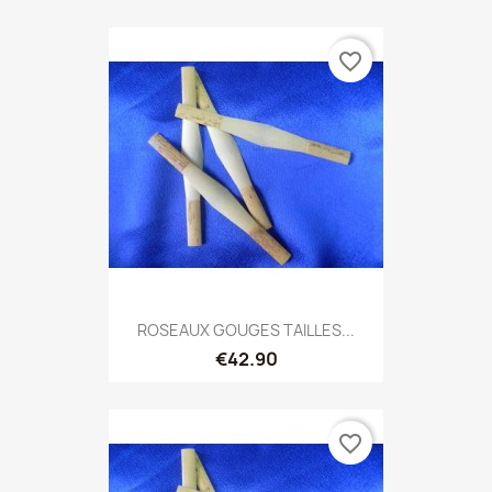
favorite_border
ROSEAUX GOUGES TAILLES...
€42.90
favorite_border