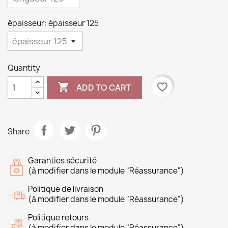
épaisseur: épaisseur 125
Quantity

favorite_border
ADD TO CART
Share
Garanties sécurité
(à modifier dans le module "Réassurance")
Politique de livraison
(à modifier dans le module "Réassurance")
Politique retours
(à modifier dans le module "Réassurance")