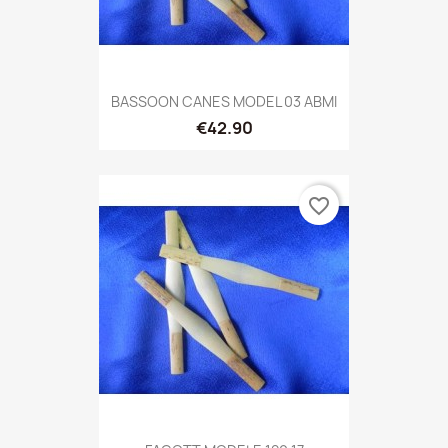
BASSOON CANES MODEL 03 ABMI
€42.90
favorite_border