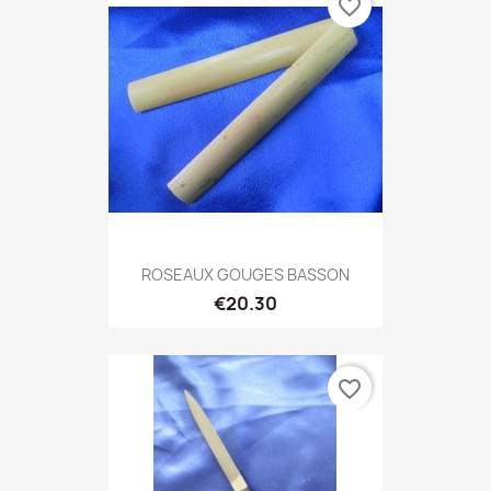
favorite_border
ROSEAUX GOUGES BASSON
€20.30
favorite_border