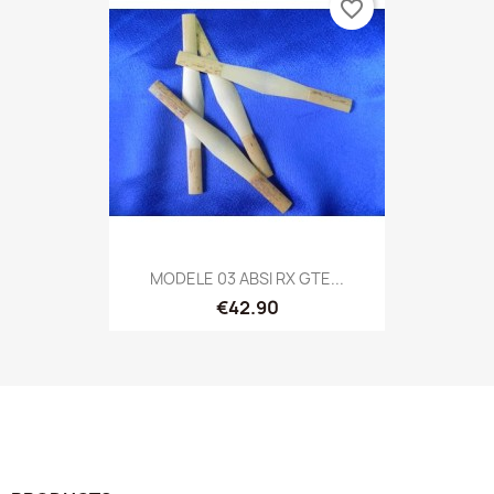
favorite_border
MODELE 03 ABSI RX GTE...
€42.90