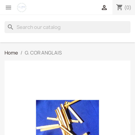
shopping_cart


(0)
search
Home
G. COR ANGLAIS