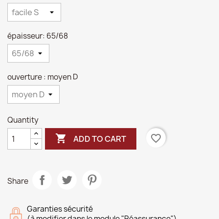
épaisseur: 65/68
ouverture : moyen D
Quantity

favorite_border
ADD TO CART
Share
Garanties sécurité
(à modifier dans le module "Réassurance")