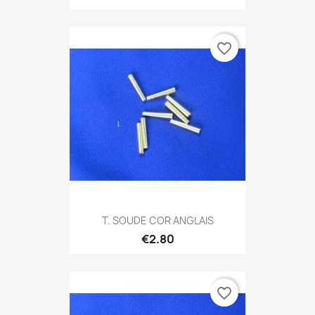
favorite_border
T. SOUDE COR ANGLAIS
€2.80
favorite_border