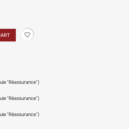
favorite_border
CART
dule "Réassurance")
dule "Réassurance")
dule "Réassurance")