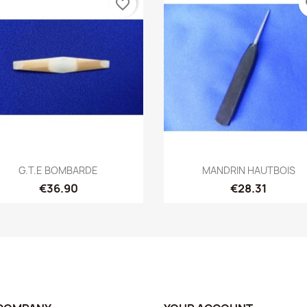
favorite_border
fa
Quick view
Quick view


G.T.E BOMBARDE
MANDRIN HAUTBOIS
€36.90
€28.31