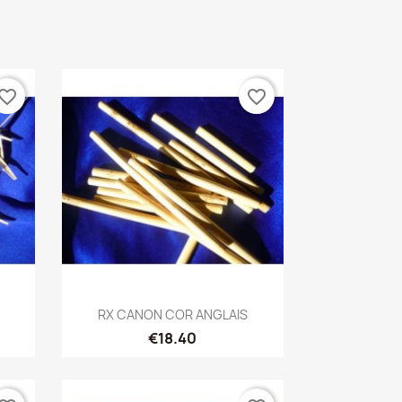
vorite_border
favorite_border
Quick view

RX CANON COR ANGLAIS
€18.40