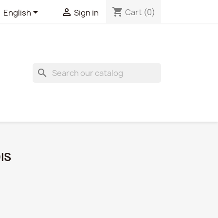
shopping_cart


Cart
(0)
English
Sign in
search
IS