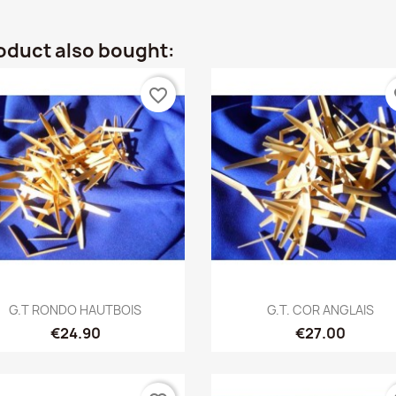
oduct also bought:
favorite_border
fa
Quick view
Quick view


G.T RONDO HAUTBOIS
G.T. COR ANGLAIS
€24.90
€27.00