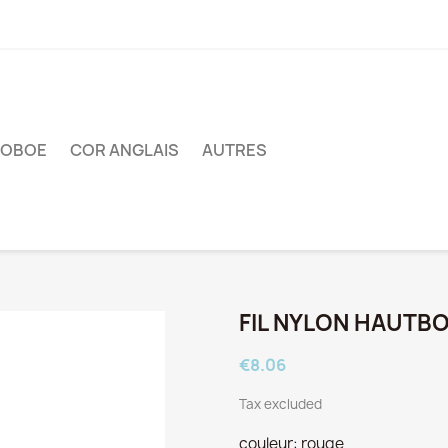
OBOE
COR ANGLAIS
AUTRES
FIL NYLON HAUTBO
€8.06
Tax excluded
couleur: rouge