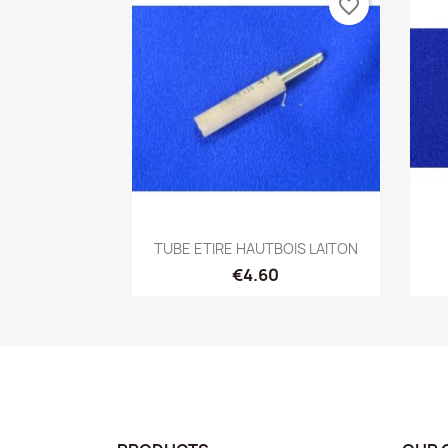
favorite_border
Quick view

TUBE ETIRE HAUTBOIS LAITON
€4.60