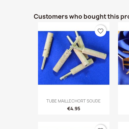
Customers who bought this pr
favorite_border
Quick view

TUBE MAILLECHORT SOUDE
€4.95