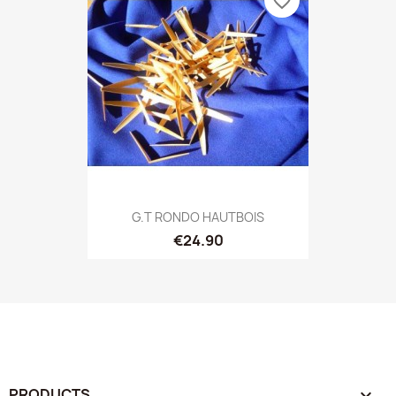
favorite_border
G.T RONDO HAUTBOIS
€24.90
PRODUCTS
