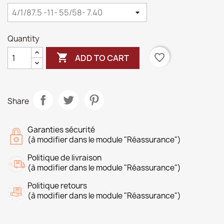
Quantity

favorite_border
ADD TO CART
Share
Garanties sécurité
(à modifier dans le module "Réassurance")
Politique de livraison
(à modifier dans le module "Réassurance")
Politique retours
(à modifier dans le module "Réassurance")