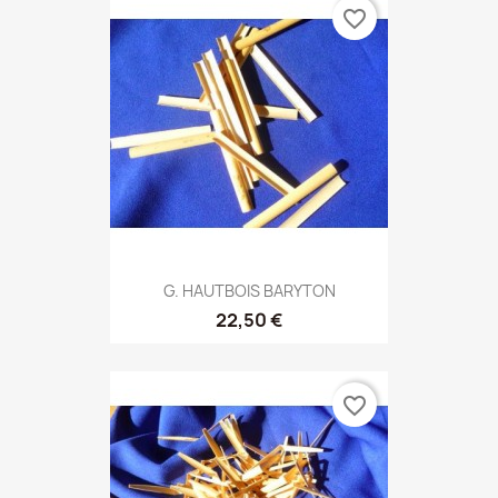
favorite_border
G. HAUTBOIS BARYTON
22,50 €
favorite_border