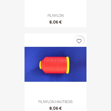
FIL NYLON
8,06 €
favorite_border
FIL NYLON HAUTBOIS
8,06 €