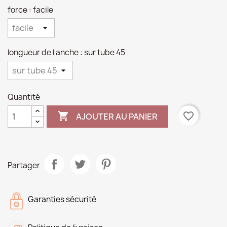
force : facile
longueur de l anche : sur tube 45
Quantité

favorite_border
AJOUTER AU PANIER
Partager
Garanties sécurité