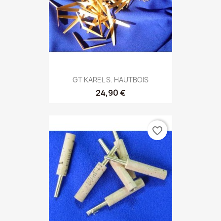
GT KAREL S. HAUTBOIS
24,90 €
favorite_border