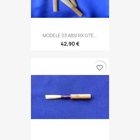
MODELE 03 ABSI RX GTE...
42,90 €
favorite_border