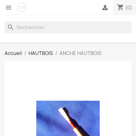
shopping_cart


(0)
search
Accueil
HAUTBOIS
ANCHE HAUTBOIS