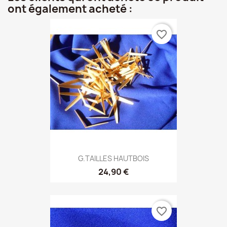
ont également acheté :
favorite_border
G.TAILLES HAUTBOIS
24,90 €
favorite_border