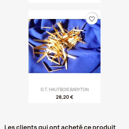
favorite_border
G.T. HAUTBOIS BARYTON
28,20 €
Les clients qui ont acheté ce produit