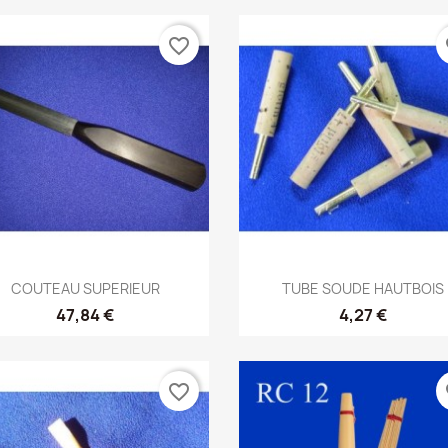
favorite_border
fa
Aperçu rapide
Aperçu rapide


COUTEAU SUPERIEUR
TUBE SOUDE HAUTBOIS
47,84 €
4,27 €
favorite_border
fa