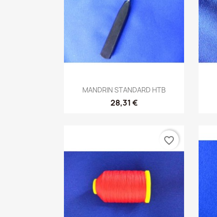
Aperçu rapide

MANDRIN STANDARD HTB
28,31 €
favorite_border