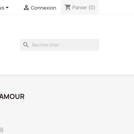
shopping_cart


Panier
(0)
is
Connexion
search
 AMOUR
UR