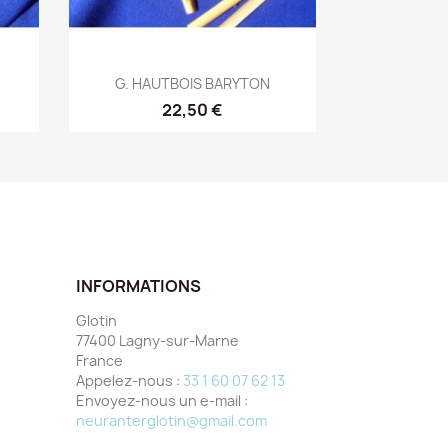
Aperçu rapide

G. HAUTBOIS BARYTON
22,50 €
INFORMATIONS
Glotin
77400 Lagny-sur-Marne
France
Appelez-nous :
33 1 60 07 62 13
Envoyez-nous un e-mail :
neuranterglotin@gmail.com