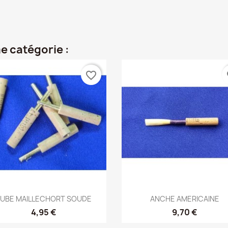
e catégorie :
favorite_border
fa
Aperçu rapide
Aperçu rapide


UBE MAILLECHORT SOUDE
ANCHE AMERICAINE
4,95 €
9,70 €