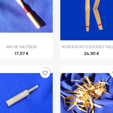
Aperçu rapide
Aperçu rapide


ANCHE HAUTBOIS
ROSEAUX RC12 GOUGES TAILL
17,07 €
24,90 €
favorite_border
fa