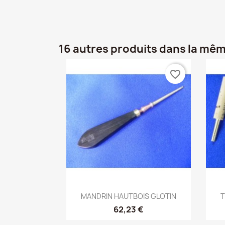
16 autres produits dans la mêm
favorite_border
Aperçu rapide

MANDRIN HAUTBOIS GLOTIN
T
62,23 €