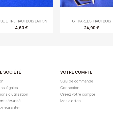
Aperçu rapide
Aperçu rapide


BE ETIRE HAUTBOIS LAITON
GT KAREL S. HAUTBOIS
4,60 €
24,90 €
E SOCIÉTÉ
VOTRE COMPTE
son
Suivi de commande
ns légales
Connexion
ions d'utilisation
Créez votre compte
nt sécurisé
Mes alertes
it-neuranter