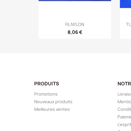
Aperçu rapide

FIL NYLON
TU
8,06 €
PRODUITS
NOTR
Promotions
Livrai
Nouveaux produits
Mentio
Meilleures ventes
Condit
Paieme
L'espr