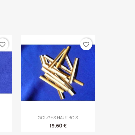
vorite_border
favorite_border
Aperçu rapide

GOUGES HAUTBOIS
19,60 €