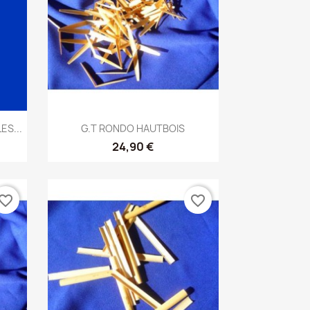
Aperçu rapide

ES...
G.T RONDO HAUTBOIS
24,90 €
vorite_border
favorite_border