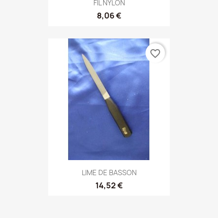
FIL NYLON
8,06 €
favorite_border
LIME DE BASSON
14,52 €