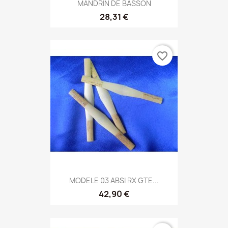
MANDRIN DE BASSON
28,31 €
favorite_border
MODELE 03 ABSI RX GTE...
42,90 €