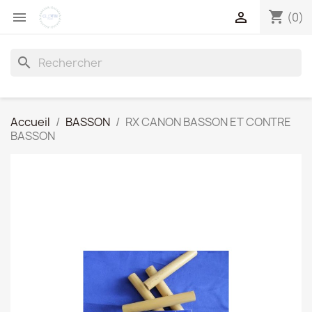
shopping_cart


(0)
search
Accueil
BASSON
RX CANON BASSON ET CONTRE
BASSON