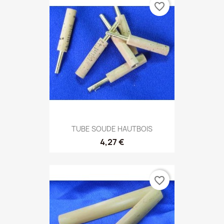
favorite_border
TUBE SOUDE HAUTBOIS
4,27 €
favorite_border