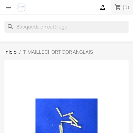
shopping_cart


(0)
search
Inicio
T. MAILLECHORT COR ANGLAIS