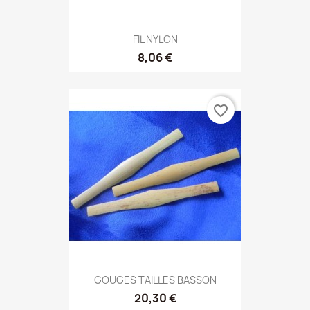
FIL NYLON
8,06 €
favorite_border
GOUGES TAILLES BASSON
20,30 €