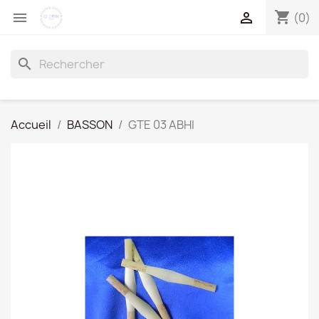
shopping_cart


(0)
search
Accueil
BASSON
GTE 03 ABHI