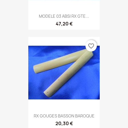
MODELE 03 ABSI RX GTE...
47,20 €
favorite_border
RX GOUGES BASSON BAROQUE
20,30 €