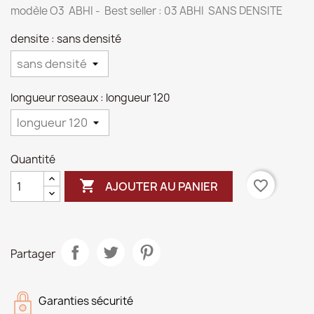
modèle O3 ABHI - Best seller : 03 ABHI SANS DENSITE
densite : sans densité
longueur roseaux : longueur 120
Quantité

favorite_border
AJOUTER AU PANIER
Partager
Garanties sécurité