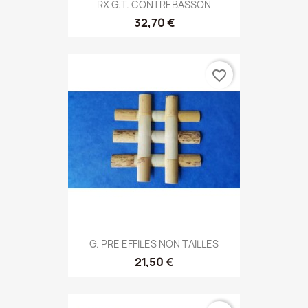
RX G.T. CONTREBASSON
32,70 €
favorite_border
G. PRE EFFILES NON TAILLES
21,50 €