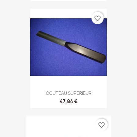
favorite_border
COUTEAU SUPERIEUR
47,84 €
favorite_border