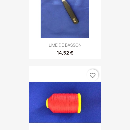
LIME DE BASSON
14,52 €
favorite_border