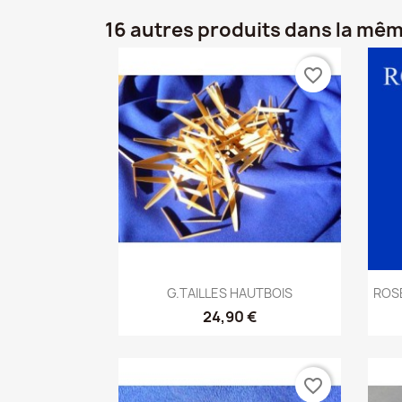
16 autres produits dans la mêm
favorite_border
Aperçu rapide

G.TAILLES HAUTBOIS
ROSE
24,90 €
favorite_border