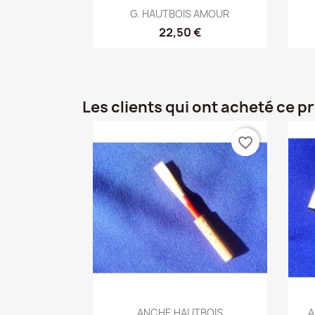
Aperçu rapide

G. HAUTBOIS AMOUR
22,50 €
Les clients qui ont acheté ce p
favorite_border
Aperçu rapide

ANCHE HAUTBOIS
A