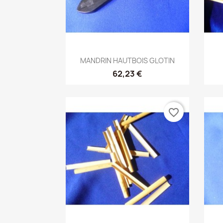
Aperçu rapide

MANDRIN HAUTBOIS GLOTIN
62,23 €
favorite_border