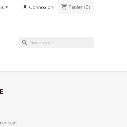
shopping_cart


Panier
(0)
is
Connexion
search
E
mericain