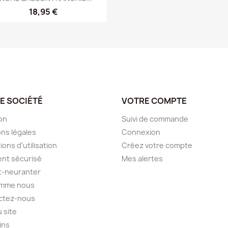
18,95 €
E SOCIÉTÉ
VOTRE COMPTE
son
Suivi de commande
ns légales
Connexion
ions d'utilisation
Créez votre compte
nt sécurisé
Mes alertes
it-neuranter
omme nous
ctez-nous
u site
ins