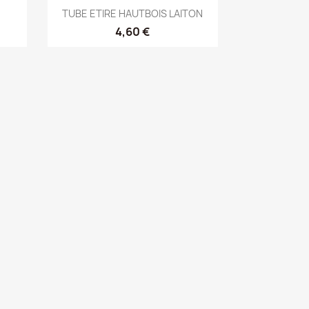
Aperçu rapide

TUBE ETIRE HAUTBOIS LAITON
4,60 €