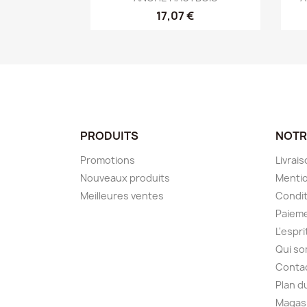
17,07 €
PRODUITS
NOTR
Promotions
Livrai
Nouveaux produits
Mentio
Meilleures ventes
Condit
Paieme
L'espr
Qui s
Conta
Plan d
Magas