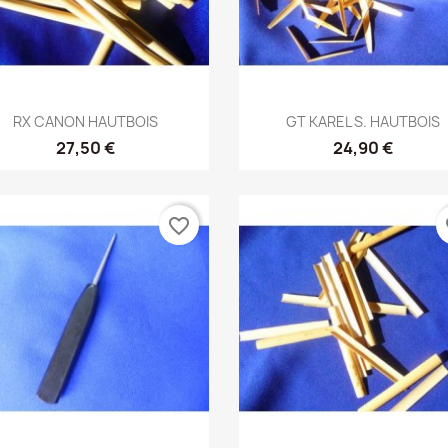
Aperçu rapide
Aperçu rapide


RX CANON HAUTBOIS
GT KAREL S. HAUTBOIS
27,50 €
24,90 €
favorite_border
fa