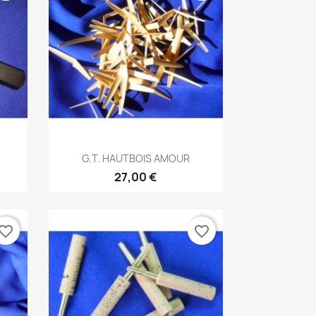
Aperçu rapide

G.T. HAUTBOIS AMOUR
27,00 €
vorite_border
favorite_border