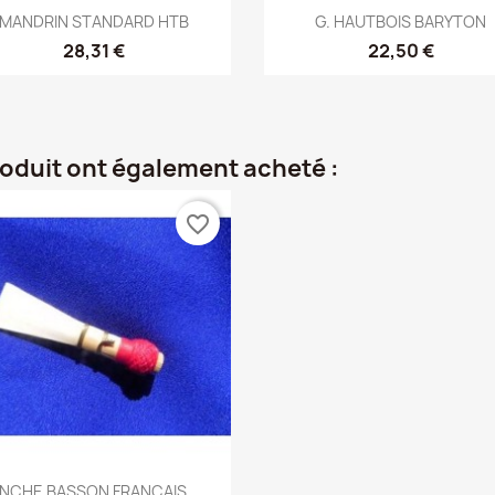
Aperçu rapide
Aperçu rapide


MANDRIN STANDARD HTB
G. HAUTBOIS BARYTON
28,31 €
22,50 €
roduit ont également acheté :
favorite_border
Aperçu rapide

NCHE BASSON FRANCAIS...