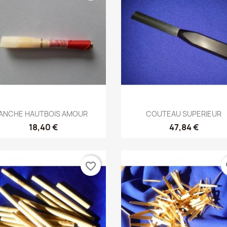
Aperçu rapide
Aperçu rapide


ANCHE HAUTBOIS AMOUR
COUTEAU SUPERIEUR
18,40 €
47,84 €
favorite_border
fa