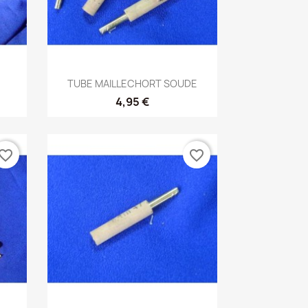
Aperçu rapide

TUBE MAILLECHORT SOUDE
4,95 €
vorite_border
favorite_border