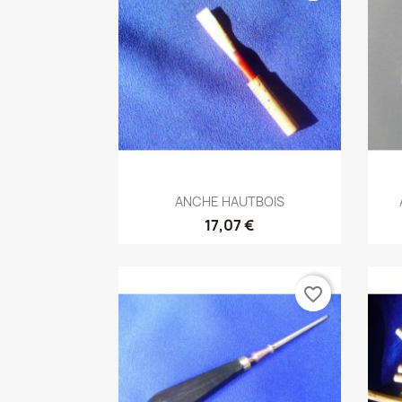
Aperçu rapide

ANCHE HAUTBOIS
17,07 €
favorite_border